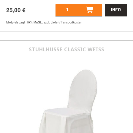
25,00
€
INFO
Mietpreis zzgl. 19% MwSt., zzgl. Liefer-/Transportkosten
Artikelnummer
21452
Größenangabe:
Ø 180 cm
25,00
€
STUHLHUSSE CLASSIC WEISS