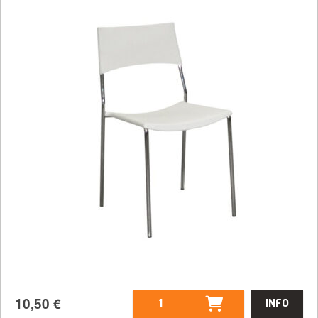
10,50
€
INFO