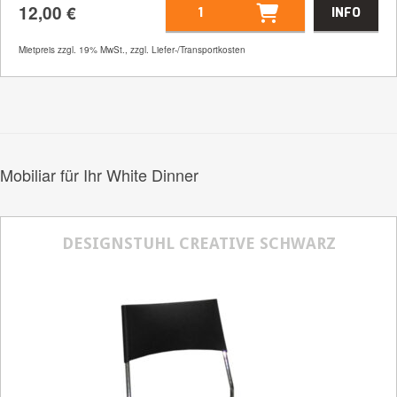
12,00
€
INFO
Artikelnummer
21112
Mietpreis zzgl. 19% MwSt., zzgl. Liefer-/Transportkosten
Größenangabe:
Ø 240 cm
12,00
€
Mobiliar für Ihr White Dinner
DESIGNSTUHL CREATIVE SCHWARZ