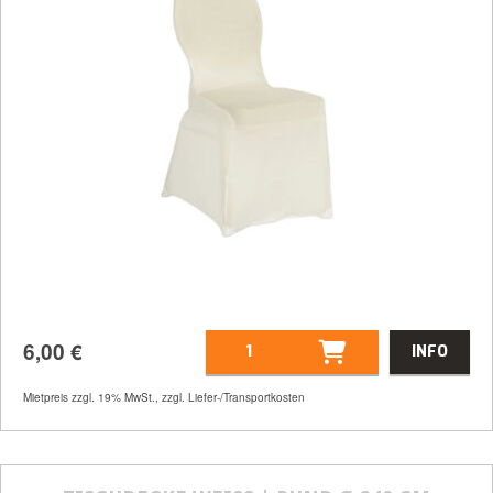
6,00
€
INFO
Artikelnummer
21551
Mietpreis zzgl. 19% MwSt., zzgl. Liefer-/Transportkosten
6,00
€