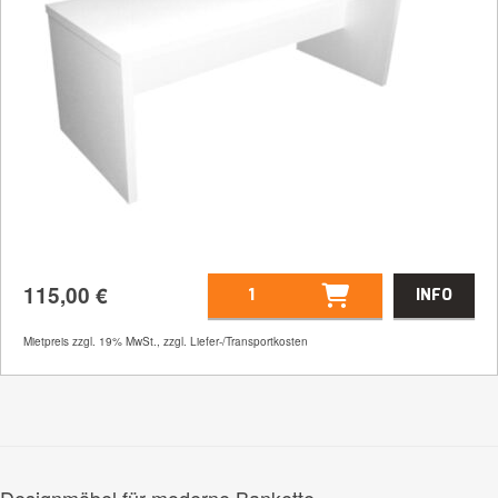
115,00
€
INFO
Mietpreis zzgl. 19% MwSt., zzgl. Liefer-/Transportkosten
Artikelnummer
31252
Größenangabe:
(H | B | T) 72,5 | 200 | 78
cm
115,00
€
Designmöbel für moderne Bankette