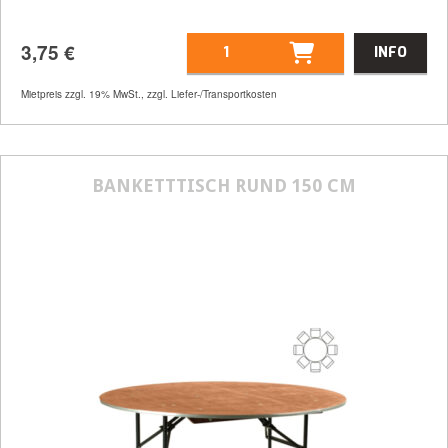
3,75
€
INFO
Mietpreis zzgl. 19% MwSt., zzgl. Liefer-/Transportkosten
Artikelnummer
32102
Größenangabe:
(H | B | T) 95 | 45 | 50
BANKETTTISCH RUND 150 CM
cm
3,75
€