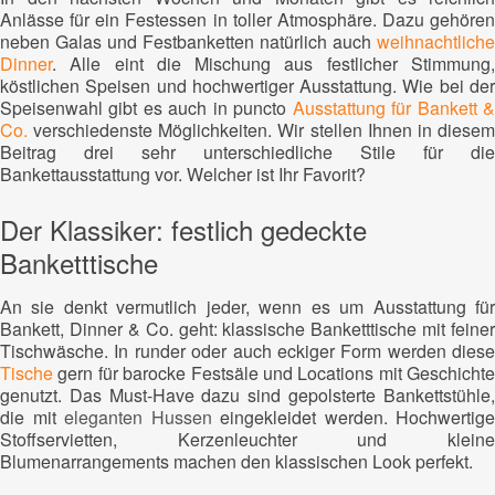
Anlässe für ein Festessen in toller Atmosphäre. Dazu gehören
neben Galas und Festbanketten natürlich auch
weihnachtliche
Dinner
. Alle eint die Mischung aus festlicher Stimmung,
köstlichen Speisen und hochwertiger Ausstattung. Wie bei der
Speisenwahl gibt es auch in puncto
Ausstattung für Bankett 
Co.
verschiedenste Möglichkeiten. Wir stellen Ihnen in diesem
Beitrag drei sehr unterschiedliche Stile für die
Bankettausstattung vor. Welcher ist Ihr Favorit?
Der Klassiker: festlich gedeckte
Banketttische
An sie denkt vermutlich jeder, wenn es um Ausstattung für
Bankett, Dinner & Co. geht: klassische Banketttische mit feiner
Tischwäsche. In runder oder auch eckiger Form werden diese
Tische
gern für barocke Festsäle und Locations mit Geschichte
genutzt. Das Must-Have dazu sind gepolsterte Bankettstühle,
die mit
eleganten Hussen
eingekleidet werden. Hochwertige
Stoffservietten, Kerzenleuchter und kleine
Blumenarrangements machen den klassischen Look perfekt.