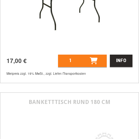
17,00
€
INFO
Mietpreis zzgl. 19% MwSt., zzgl. Liefer-/Transportkosten
Artikelnummer
30006
Größenangabe:
(H) 76 cm, Ø 150 cm
BANKETTTISCH RUND 180 CM
17,00
€