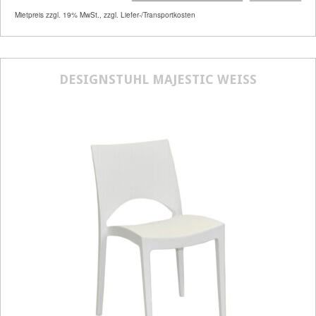
Artikelnummer
32181
Mietpreis zzgl. 19% MwSt., zzgl. Liefer-/Transportkosten
Größenangabe:
(H | B | T) 86 | 45 | 43
cm
10,50
DESIGNSTUHL MAJESTIC WEISS
€