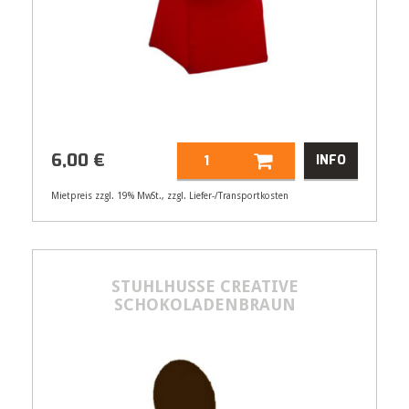
6,00
€
INFO
Mietpreis zzgl. 19% MwSt., zzgl. Liefer-/Transportkosten
Artikelnummer
21553
6,00
€
STUHLHUSSE CREATIVE
SCHOKOLADENBRAUN