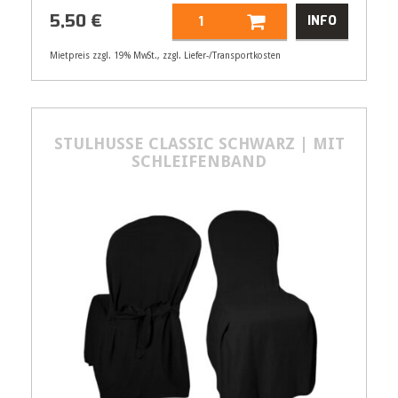
5,50
€
INFO
Mietpreis zzgl. 19% MwSt., zzgl. Liefer-/Transportkosten
Artikelnummer
21550
5,50
€
STULHUSSE CLASSIC SCHWARZ | MIT
SCHLEIFENBAND