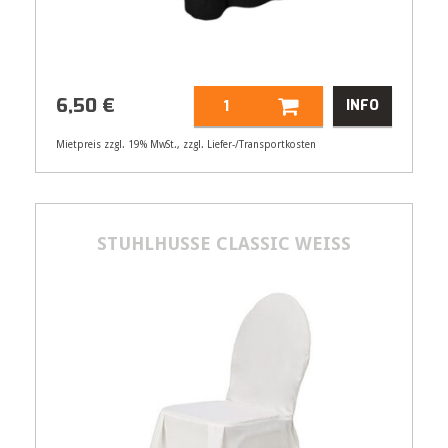
6,50
€
INFO
Mietpreis zzgl. 19% MwSt., zzgl. Liefer-/Transportkosten
Artikelnummer
21509
6,50
€
STUHLHUSSE CLASSIC WEISS