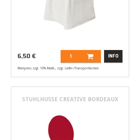
6,50
€
INFO
Mietpreis zzgl. 19% MwSt., zzgl. Liefer-/Transportkosten
Artikelnummer
21507
6,50
€
STUHLHUSSE CREATIVE BORDEAUX