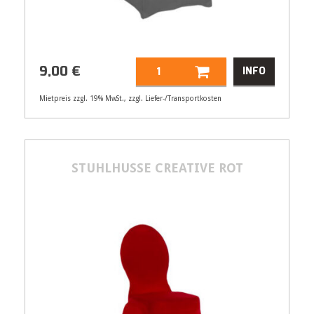
9,00
€
INFO
Mietpreis zzgl. 19% MwSt., zzgl. Liefer-/Transportkosten
Artikelnummer
21557
9,00
€
STUHLHUSSE CREATIVE ROT