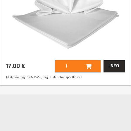
17,00
€
INFO
Mietpreis zzgl. 19% MwSt., zzgl. Liefer-/Transportkosten
Artikelnummer
21114
Größenangabe:
Ø 280 cm
17,00
€