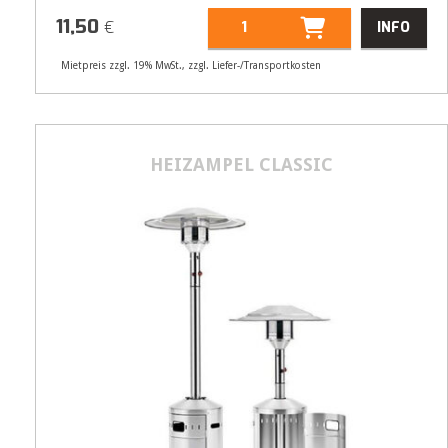
11,50
€
INFO
Mietpreis zzgl. 19% MwSt., zzgl. Liefer-/Transportkosten
Artikelnummer
33311
HEIZAMPEL CLASSIC
Größenangabe:
(H) 90,5 cm, Ø 32 cm
11,50
€