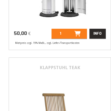
50,00
€
INFO
Mietpreis zzgl. 19% MwSt., zzgl. Liefer-/Transportkosten
Artikelnummer
45001
KLAPPSTUHL TEAK
50,00
€