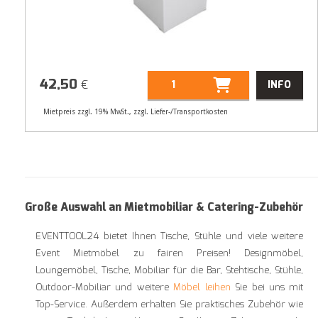
42,50
€
INFO
Mietpreis zzgl. 19% MwSt., zzgl. Liefer-/Transportkosten
Artikelnummer
31270
Größenangabe:
(H | B | T) 108 | 78 |
78 cm
42,50
Große Auswahl an Mietmobiliar & Catering-Zubehör
€
EVENTTOOL24 bietet Ihnen Tische, Stühle und viele weitere
Event Mietmöbel zu fairen Preisen! Designmöbel,
Loungemöbel, Tische, Mobiliar für die Bar, Stehtische, Stühle,
Outdoor-Mobiliar und weitere
Möbel leihen
Sie bei uns mit
Top-Service. Außerdem erhalten Sie praktisches Zubehör wie