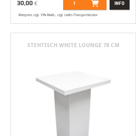
30,00
€
INFO
Mietpreis zzgl. 19% MwSt., zzgl. Liefer-/Transportkosten
Artikelnummer
30071
Größenangabe:
(H | B | T) 72 | 140 |
70 cm
STEHTISCH WHITE LOUNGE 78 CM
30,00
€