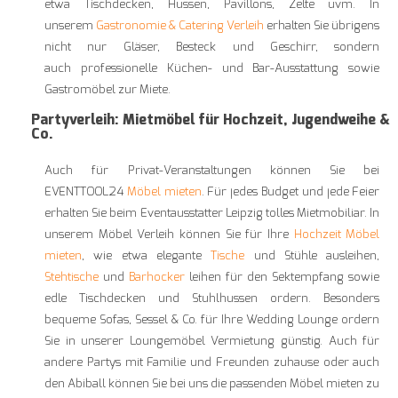
etwa Tischdecken, Hussen, Pavillons, Zelte uvm. In
unserem
Gastronomie & Catering Verleih
erhalten Sie übrigens
nicht nur Gläser, Besteck und Geschirr, sondern
auch professionelle Küchen- und Bar-Ausstattung sowie
Gastromöbel zur Miete.
Partyverleih: Mietmöbel für Hochzeit, Jugendweihe &
Co.
Auch für Privat-Veranstaltungen können Sie bei
EVENTTOOL24
Möbel mieten
. Für jedes Budget und jede Feier
erhalten Sie beim Eventausstatter Leipzig tolles Mietmobiliar. In
unserem Möbel Verleih können Sie für Ihre
Hochzeit Möbel
mieten
, wie etwa elegante
Tische
und Stühle ausleihen,
Stehtische
und
Barhocker
leihen für den Sektempfang sowie
edle Tischdecken und Stuhlhussen ordern. Besonders
bequeme Sofas, Sessel & Co. für Ihre Wedding Lounge ordern
Sie in unserer Loungemöbel Vermietung günstig. Auch für
andere Partys mit Familie und Freunden zuhause oder auch
den Abiball können Sie bei uns die passenden Möbel mieten zu