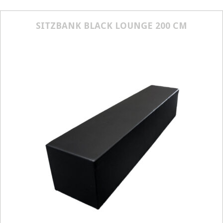
Größenangabe:
(H | B | T) 80 | 90 | 85
SITZBANK BLACK LOUNGE 200 CM
cm
50,00
€