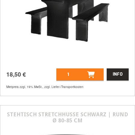
18,50
€
INFO
Mietpreis zzgl. 19% MwSt., zzgl. Liefer-/Transportkosten
Artikelnummer
21336
Größenangabe:
(H | B | T) 78 | 220 | 50
STEHTISCH STRETCHHUSSE SCHWARZ | RUND
Ø 80-85 CM
cm
18,50
€