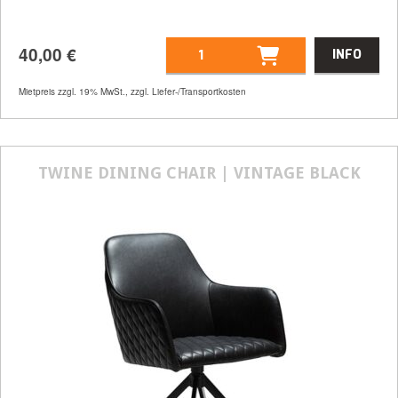
40,00
€
INFO
Mietpreis zzgl. 19% MwSt., zzgl. Liefer-/Transportkosten
Artikelnummer
31278
Größenangabe:
(H | B | T) 46 | 200 | 46
TWINE DINING CHAIR | VINTAGE BLACK
cm
40,00
€