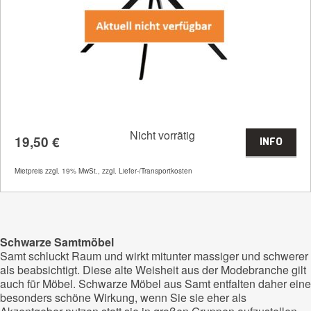
Nicht vorrätig
19,50
€
INFO
Artikelnummer
70008
Mietpreis zzgl. 19% MwSt., zzgl. Liefer-/Transportkosten
Größenangabe:
(H | B | T) 86 | 55 | 60
cm
19,50
€
Schwarze Samtmöbel
Samt schluckt Raum und wirkt mitunter massiger und schwerer
als beabsichtigt. Diese alte Weisheit aus der Modebranche gilt
auch für Möbel. Schwarze Möbel aus Samt entfalten daher eine
besonders schöne Wirkung, wenn Sie sie eher als