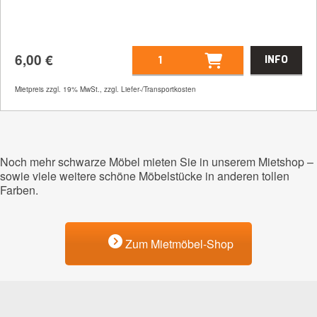
6,00
€
INFO
Artikelnummer
21552
Mietpreis zzgl. 19% MwSt., zzgl. Liefer-/Transportkosten
6,00
€
Noch mehr schwarze Möbel mieten Sie in unserem Mietshop –
sowie viele weitere schöne Möbelstücke in anderen tollen
Farben.
Zum Mietmöbel-Shop