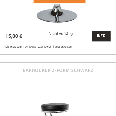
Nicht vorrätig
15,00
€
INFO
Mietpreis zzgl. 19% MwSt., zzgl. Liefer-/Transportkosten
Artikelnummer
32216
Größenangabe:
Ø 37 cm
BARHOCKER Z-FORM SCHWARZ
15,00
€