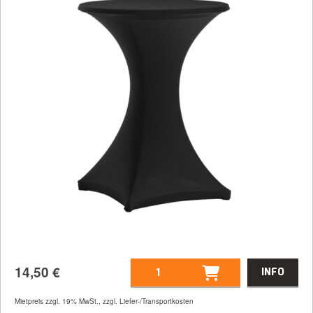
14,50
€
INFO
Mietpreis zzgl. 19% MwSt., zzgl. Liefer-/Transportkosten