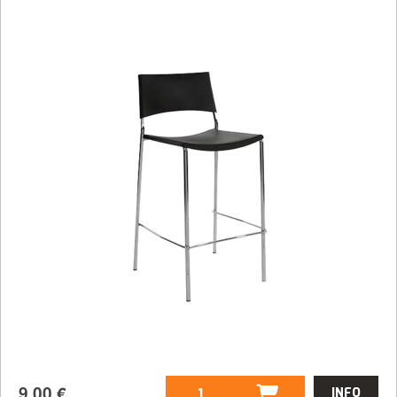
9,00
€
INFO