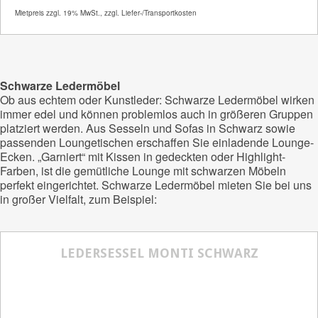
Mietpreis zzgl. 19% MwSt., zzgl. Liefer-/Transportkosten
Artikelnummer
31271
Größenangabe:
(H | B | T) 110 | 200 | 78
cm
Schwarze Ledermöbel
Ob aus echtem oder Kunstleder: Schwarze Ledermöbel wirken
80,00
€
immer edel und können problemlos auch in größeren Gruppen
platziert werden. Aus Sesseln und Sofas in Schwarz sowie
passenden Loungetischen erschaffen Sie einladende Lounge-
Ecken. „Garniert“ mit Kissen in gedeckten oder Highlight-
Farben, ist die gemütliche Lounge mit schwarzen Möbeln
perfekt eingerichtet. Schwarze Ledermöbel mieten Sie bei uns
in großer Vielfalt, zum Beispiel:
LEDERSESSEL MONTI SCHWARZ