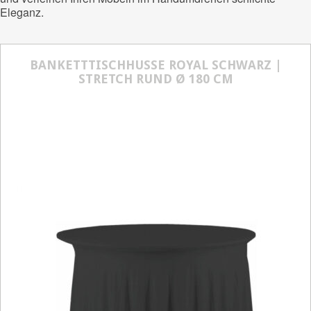
Eleganz.
BANKETTTISCHHUSSE ROYAL SCHWARZ |
STRETCH RUND Ø 180 CM