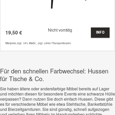
Nicht vorrätig
19,50
€
INFO
Artikelnummer
70005
Mietpreis zzgl. 19% MwSt., zzgl. Liefer-/Transportkosten
Größenangabe:
(H | B | T) 76 | 55 | 56
cm
19,50
€
Für den schnellen Farbwechsel: Hussen
für Tische & Co.
Sie haben ältere oder andersfarbige Möbel bereits auf Lager
und möchten diesen für besondere Events eine schwarze Hülle
verpassen? Dann nutzen Sie doch einfach Hussen. Diese gibt
es für verschiedene Möbel wie etwa Stehtische, Bankettstühle
und Bierzeltgarnituren. Sie sind günstig, schnell aufgezogen
und verleihen Ihren Möbeln im Handumdrehen schlichte