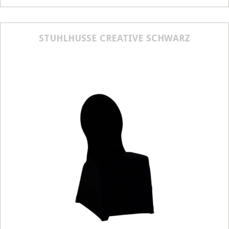
Artikelnummer
21601
Größenangabe:
Ø 80 cm
STUHLHUSSE CREATIVE SCHWARZ
14,50
€