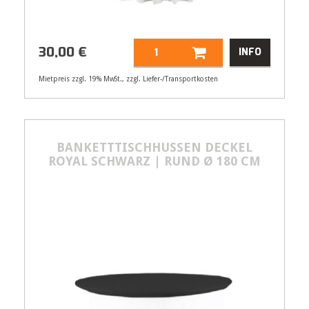
30,00
€
INFO
Mietpreis zzgl. 19% MwSt., zzgl. Liefer-/Transportkosten
Artikelnummer
21410
Größenangabe:
Ø 180 cm
30,00
BANKETTTISCHHUSSEN DECKEL
€
ROYAL SCHWARZ | RUND Ø 180 CM