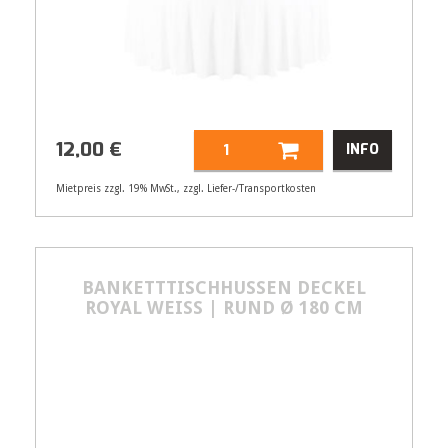
12,00
€
INFO
Mietpreis zzgl. 19% MwSt., zzgl. Liefer-/Transportkosten
Artikelnummer
21492
Größenangabe:
Ø 180 cm
12,00
BANKETTTISCHHUSSEN DECKEL
€
ROYAL WEISS | RUND Ø 180 CM