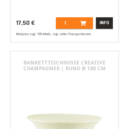
17,50
€
INFO
Mietpreis zzgl. 19% MwSt., zzgl. Liefer-/Transportkosten
Artikelnummer
21145
Größenangabe:
(B | T) 120 | 80 cm
17,50
BANKETTTISCHHUSSE CREATIVE
€
CHAMPAGNER | RUND Ø 180 CM