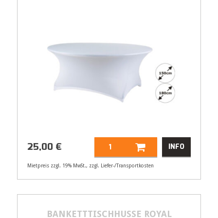
25,00
€
INFO
Mietpreis zzgl. 19% MwSt., zzgl. Liefer-/Transportkosten
Artikelnummer
21450
Größenangabe:
Ø 180 cm
25,00
BANKETTTISCHHUSSE ROYAL
€