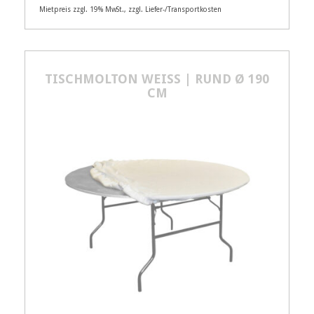
Mietpreis zzgl. 19% MwSt., zzgl. Liefer-/Transportkosten
Artikelnummer
21295
Größenangabe:
Ø 160 cm
TISCHMOLTON WEISS | RUND Ø 190
CM
3,00
€