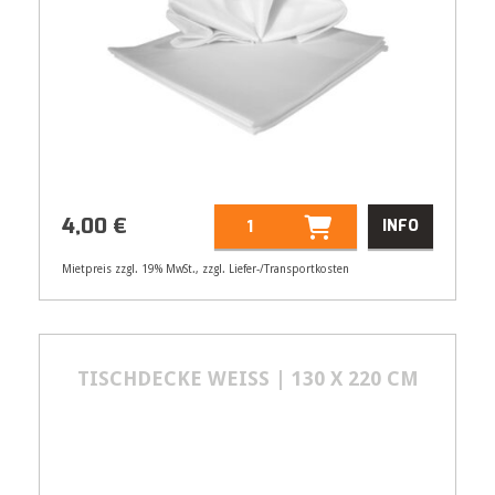
4,00
€
INFO
Mietpreis zzgl. 19% MwSt., zzgl. Liefer-/Transportkosten
Artikelnummer
21101
Größenangabe:
(H | B) 130 | 130 cm
4,00
€
TISCHDECKE WEISS | 130 X 220 CM