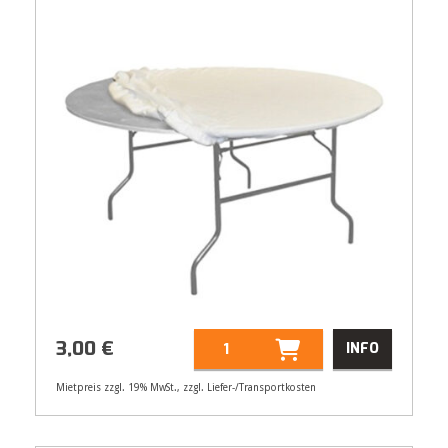
3,00
€
INFO
Mietpreis zzgl. 19% MwSt., zzgl. Liefer-/Transportkosten
Artikelnummer
21292
Größenangabe:
(B | T) 190 | 85 cm