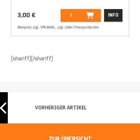
3,00
€
INFO
Mietpreis zzgl. 19% MwSt., zzgl. Liefer-/Transportkosten
Artikelnummer
21296
Größenangabe:
Ø 190 cm
[shariff][/shariff]
3,00
€
VORHERIGER ARTIKEL
ZUR ÜBERSICHT