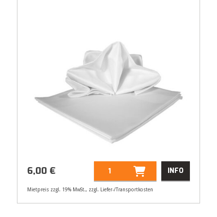
6,00
€
INFO
Mietpreis zzgl. 19% MwSt., zzgl. Liefer-/Transportkosten
Artikelnummer
21103
Größenangabe:
(B | T) 280 | 130 cm