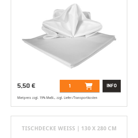
5,50
€
INFO
Mietpreis zzgl. 19% MwSt., zzgl. Liefer-/Transportkosten
Artikelnummer
21104
Größenangabe:
(B | T) 220 | 130 cm
5,50
€
TISCHDECKE WEISS | 130 X 280 CM