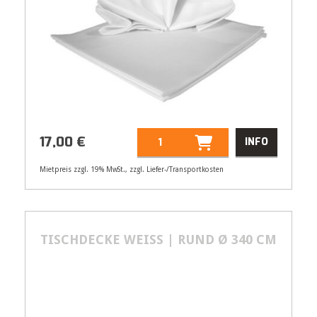
17,00
€
INFO
Mietpreis zzgl. 19% MwSt., zzgl. Liefer-/Transportkosten
Artikelnummer
21114
Größenangabe:
Ø 280 cm
17,00
TISCHDECKE WEISS | RUND Ø 340 CM
€