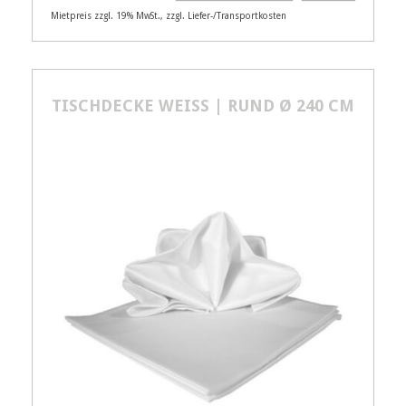
Mietpreis zzgl. 19% MwSt., zzgl. Liefer-/Transportkosten
Artikelnummer
21113
Größenangabe:
Ø 210 cm
10,00
TISCHDECKE WEISS | RUND Ø 240 CM
€