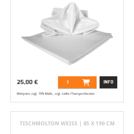
25,00
€
INFO
Mietpreis zzgl. 19% MwSt., zzgl. Liefer-/Transportkosten
Artikelnummer
21115
Größenangabe:
Ø 340 cm
25,00
TISCHMOLTON WEISS | 85 X 190 CM
€