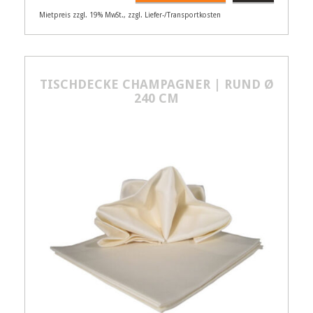
Mietpreis zzgl. 19% MwSt., zzgl. Liefer-/Transportkosten
Artikelnummer
21211
Größenangabe:
Ø 200 cm
16,00
TISCHDECKE CHAMPAGNER | RUND Ø
€
240 CM