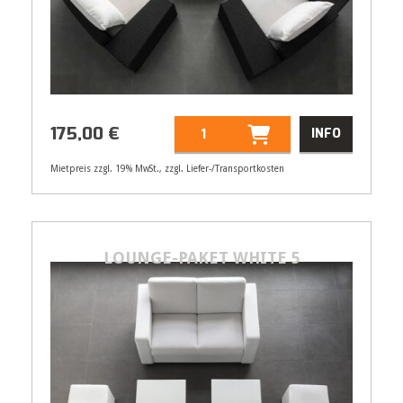
175,00
€
INFO
Mietpreis zzgl. 19% MwSt., zzgl. Liefer-/Transportkosten
Artikelnummer
33142
175,00
€
LOUNGE-PAKET WHITE 5