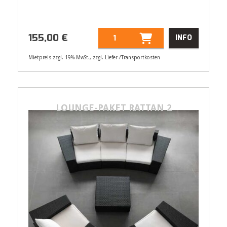
155,00
€
INFO
Mietpreis zzgl. 19% MwSt., zzgl. Liefer-/Transportkosten
Artikelnummer
33182
155,00
€
LOUNGE-PAKET RATTAN 2