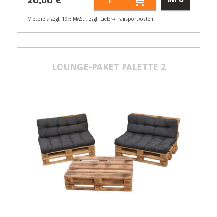
20,00
€
INFO
Mietpreis zzgl. 19% MwSt., zzgl. Liefer-/Transportkosten
Artikelnummer
45003
Größenangabe:
(H) 30 cm, Ø 60 cm
20,00
€
LOUNGE-PAKET PALETTE 2