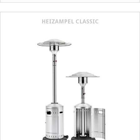
Größenangabe:
(H) 30 cm, Ø 60 cm
20,00
€
HEIZAMPEL CLASSIC