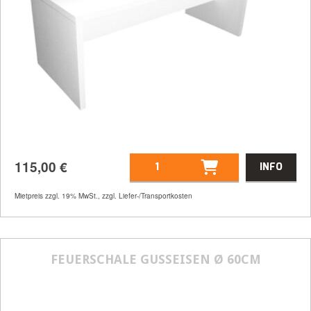
115,00
€
INFO
Mietpreis zzgl. 19% MwSt., zzgl. Liefer-/Transportkosten
Artikelnummer
31252
Größenangabe:
(H | B | T) 72,5 | 200 | 78
FEUERSCHALE GUSSEISEN Ø 60CM
cm
115,00
€