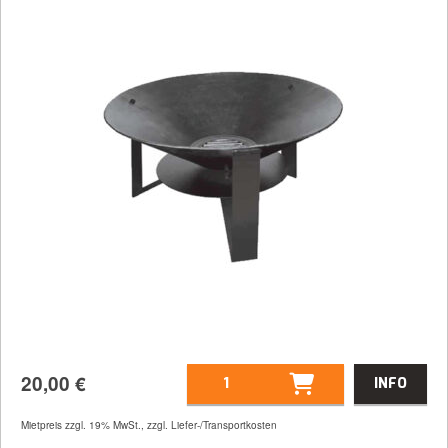
20,00
€
INFO
Artikelnummer
45003
Mietpreis zzgl. 19% MwSt., zzgl. Liefer-/Transportkosten