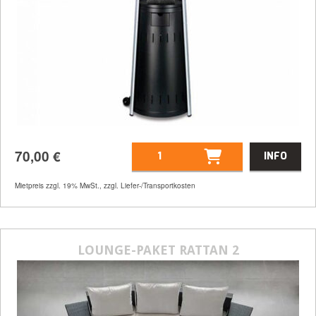
70,00
€
INFO
Mietpreis zzgl. 19% MwSt., zzgl. Liefer-/Transportkosten
LOUNGE-PAKET RATTAN 2
Artikelnummer
45002
Größenangabe:
(H) 210 cm
70,00
€