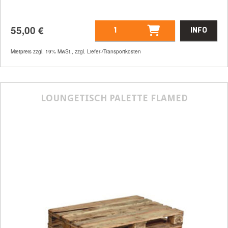
55,00
€
INFO
Mietpreis zzgl. 19% MwSt., zzgl. Liefer-/Transportkosten
Artikelnummer
32420
Größenangabe:
(H | B | T) 80 | 120 | 96
cm
LOUNGETISCH PALETTE FLAMED
55,00
€