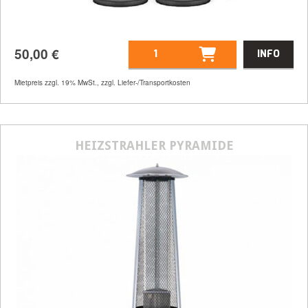
50,00
€
INFO
Mietpreis zzgl. 19% MwSt., zzgl. Liefer-/Transportkosten
Artikelnummer
45001
HEIZSTRAHLER PYRAMIDE
50,00
€