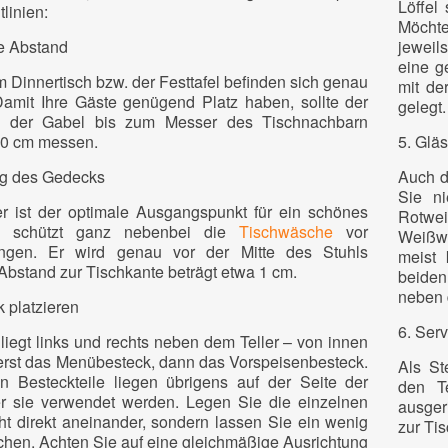
Löffel
linien:
Möchte
ge Abstand
jeweil
eine g
 Dinnertisch bzw. der Festtafel befinden sich genau
mit de
amit Ihre Gäste genügend Platz haben, sollte der
gelegt.
 der Gabel bis zum Messer des Tischnachbarn
40 cm messen.
5. Glä
ng des Gedecks
Auch di
Sie n
ler ist der optimale Ausgangspunkt für ein schönes
Rotwe
 schützt ganz nebenbei die
Tischwäsche
vor
Weißwe
ungen. Er wird genau vor der Mitte des Stuhls
meist 
r Abstand zur Tischkante beträgt etwa 1 cm.
beiden
neben 
 platzieren
6. Serv
liegt links und rechts neben dem Teller – von innen
rst das Menübesteck, dann das Vorspeisenbesteck.
Als St
n Besteckteile liegen übrigens auf der Seite der
den Te
r sie verwendet werden. Legen Sie die einzelnen
ausger
ht direkt aneinander, sondern lassen Sie ein wenig
zur Ti
chen. Achten Sie auf eine gleichmäßige Ausrichtung