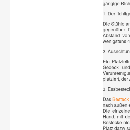
gängige Richt
1. Der richti
Die Stühle am
gegenüber. D
Abstand von
wenigstens 
2. Ausrichtu
Ein Platztel
Gedeck und
Verunreinig
platziert, de
3. Essbesteck
Das
Besteck
nach außen e
Die einzelne
Hand, mit de
Bestecke nic
Platz dazwis