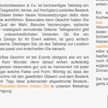
wirken
Hochzeitsessen & Co. ist hochwertiges Tabletop ein
ssgeschirr, feines, auf Hochglanz poliertes Besteck
Ein e
läser bieten ideale Voraussetzungen dafür, dass
hochwe
ste wohlfühlen. Besonders beim Geschirr haben Sie
aus E
Qual der Wahl. Barocke Verzierungen, stylische
Verunr
 nostalgisch anmutende Dekore: Tafelgeschirr gibt
bieten
unterschiedlichsten Varianten. Ob Sie ein
Schief
s Design für Ihr Event wählen, ist ganz einfach
Setze
che. Überlegen Sie, ob das Tabletop zur Location
nachha
ss passt und entscheiden Sie danach.
edler 
bepfla
ißes Geschirr ist bei Events übrigens wie vor am
noch t
n. Kein Wunder, denn darauf wirken aufwändig
ergänz
Speisen besonders gut und es harmoniert mit jeder
Dinner
gal welche Farbe und Form: Wichtig ist, dass der
eschirrs mit den gewählten Gläsern und dem Besteck
Sie br
rt. Tipp: Ideal aufeinander abgestimmte Besteck-,
gehts l
Porzellan-Serien mieten Sie
in unserem Webshop
nigung.