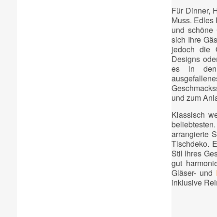
Für Dinner, 
Muss. Edles E
und schöne G
sich Ihre Gä
jedoch die 
Designs oder
es in den 
ausgefallene
Geschmackssa
und zum Anla
Klassisch we
beliebteste
arrangierte 
Tischdeko. E
Stil Ihres G
gut harmonie
Gläser- und
inklusive Rei