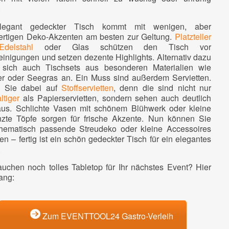
.
legant gedeckter Tisch kommt mit wenigen, aber
rtigen Deko-Akzenten am besten zur Geltung.
Platzteller
delstahl
oder Glas schützen den Tisch vor
einigungen und setzen dezente Highlights. Alternativ dazu
 sich auch Tischsets aus besonderen Materialien wie
er oder Seegras an. Ein Muss sind außerdem Servietten.
n Sie dabei auf
Stoffservietten
, denn die sind nicht nur
ltiger
als Papierservietten, sondern sehen auch deutlich
aus. Schlichte Vasen mit schönem Blühwerk oder kleine
nzte Töpfe sorgen für frische Akzente. Nun können Sie
hematisch passende Streudeko oder kleine Accessoires
en – fertig ist ein schön gedeckter Tisch für ein elegantes
.
auchen noch tolles Tabletop für Ihr nächstes Event? Hier
ang:
Zum EVENTTOOL24 Gastro-Verleih