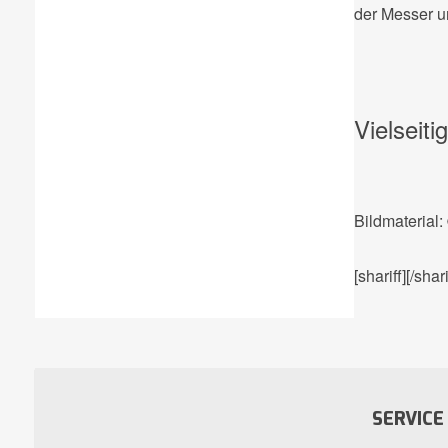
der Messer u
Vielseiti
Bildmaterial:
[shariff][/shari
SERVICE