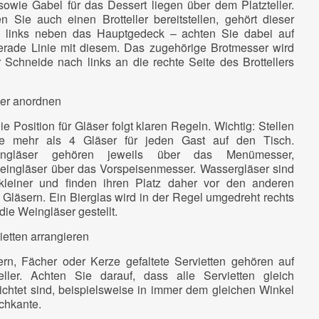
 sowie Gabel für das Dessert liegen über dem Platzteller.
n Sie auch einen Brotteller bereitstellen, gehört dieser
s links neben das Hauptgedeck – achten Sie dabei auf
erade Linie mit diesem. Das zugehörige Brotmesser wird
r Schneide nach links an die rechte Seite des Brottellers
ser anordnen
e Position für Gläser folgt klaren Regeln. Wichtig: Stellen
ie mehr als 4 Gläser für jeden Gast auf den Tisch.
ingläser gehören jeweils über das Menümesser,
ingläser über das Vorspeisenmesser. Wassergläser sind
kleiner und finden ihren Platz daher vor den anderen
 Gläsern. Ein Bierglas wird in der Regel umgedreht rechts
die Weingläser gestellt.
ietten arrangieren
ern, Fächer oder Kerze gefaltete Servietten gehören auf
ller. Achten Sie darauf, dass alle Servietten gleich
ichtet sind, beispielsweise in immer dem gleichen Winkel
schkante.