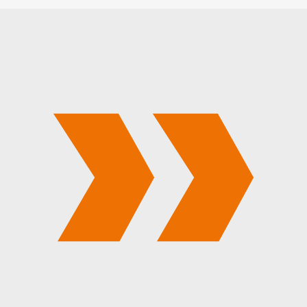
cm
25,00
€