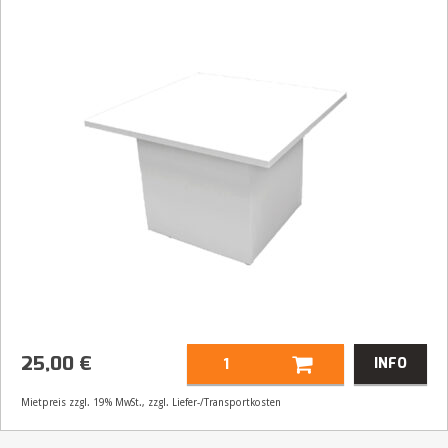
25,00
€
INFO
Mietpreis zzgl. 19% MwSt., zzgl. Liefer-/Transportkosten
Artikelnummer
32159
Größenangabe:
(H | B | T) 40 | 60 | 60