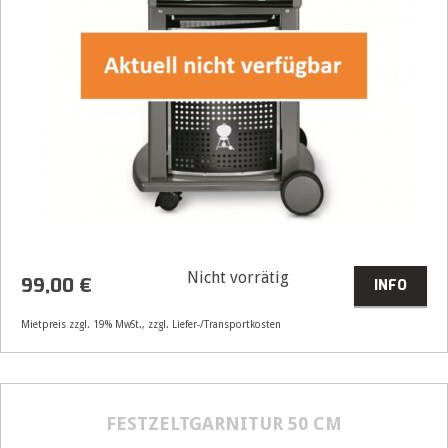
Nicht vorrätig
99,00
€
INFO
Mietpreis zzgl. 19% MwSt., zzgl. Liefer-/Transportkosten
Artikelnummer
61131
FESTZELTGARNITUR 50 CM
Größenangabe:
(H | B | T) 113 | 132 | 82