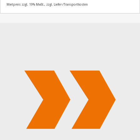
Mietpreis zzgl. 19% MwSt., zzgl. Liefer-/Transportkosten
Artikelnummer
31300
Größenangabe:
(H | B | T) 75 | 220 | 100
cm
14,50
€