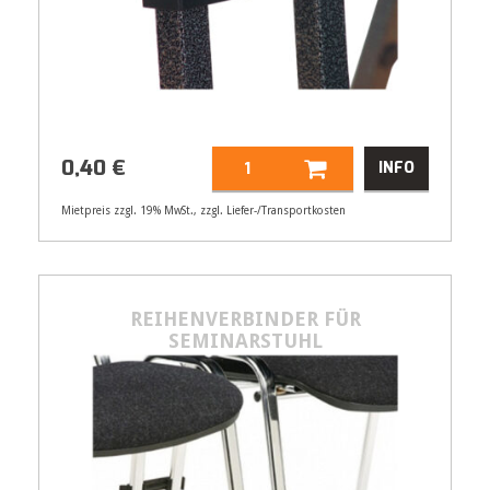
0,40
€
INFO
Mietpreis zzgl. 19% MwSt., zzgl. Liefer-/Transportkosten
Artikelnummer
32111
Größenangabe:
(B) 12,5 cm
0,40
REIHENVERBINDER FÜR
€
SEMINARSTUHL