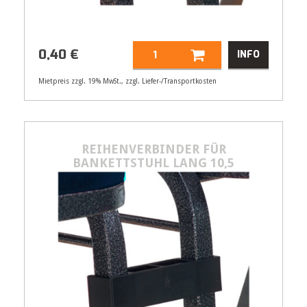
0,40
€
INFO
Mietpreis zzgl. 19% MwSt., zzgl. Liefer-/Transportkosten
Artikelnummer
32109
Größenangabe:
(B) 10 cm
0,40
REIHENVERBINDER FÜR
€
BANKETTSTUHL LANG 10,5