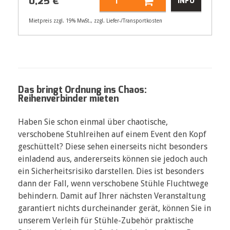
0,25
€
INFO
Mietpreis zzgl. 19% MwSt., zzgl. Liefer-/Transportkosten
Artikelnummer
32118
Größenangabe:
(B) 5 cm
0,25
€
Das bringt Ordnung ins Chaos:
Reihenverbinder mieten
Haben Sie schon einmal über chaotische,
verschobene Stuhlreihen auf einem Event den Kopf
geschüttelt? Diese sehen einerseits nicht besonders
einladend aus, andererseits können sie jedoch auch
ein Sicherheitsrisiko darstellen. Dies ist besonders
dann der Fall, wenn verschobene Stühle Fluchtwege
behindern. Damit auf Ihrer nächsten Veranstaltung
garantiert nichts durcheinander gerät, können Sie in
unserem Verleih für Stühle-Zubehör praktische