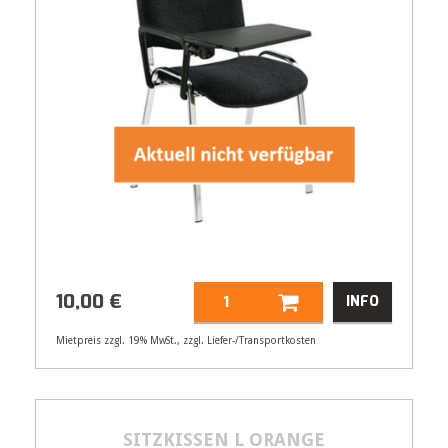
10,00
€
INFO
Mietpreis zzgl. 19% MwSt., zzgl. Liefer-/Transportkosten
Artikelnummer
32176
10,00
€
SITZKISSEN L ORANGE