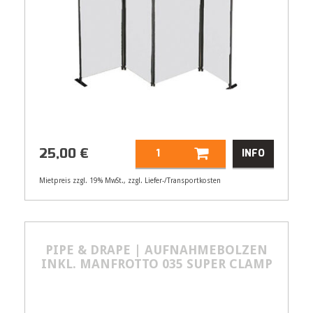
25,00
€
INFO
Mietpreis zzgl. 19% MwSt., zzgl. Liefer-/Transportkosten
Artikelnummer
34116
Größenangabe:
(H | B) 160 | 240 cm
25,00
€
PIPE & DRAPE | AUFNAHMEBOLZEN
INKL. MANFROTTO 035 SUPER CLAMP