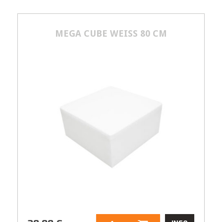
Größenangabe:
(H | B | T) 75 | 60 |
67 cm
MEGA CUBE WEISS 80 CM
25,00
€