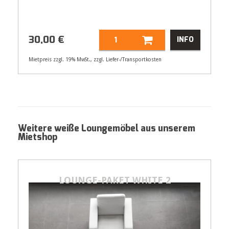
30,00
€
INFO
Mietpreis zzgl. 19% MwSt., zzgl. Liefer-/Transportkosten
Artikelnummer
32166
Größenangabe:
(H | B | T) 45 | 120 |
45 cm
30,00
Weitere weiße Loungemöbel aus unserem
€
Mietshop
LOUNGE-PAKET WHITE 2