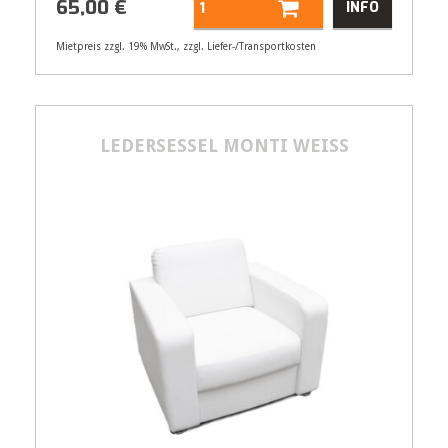
65,00
€
INFO
Mietpreis zzgl. 19% MwSt., zzgl. Liefer-/Transportkosten
Artikelnummer
32155
Größenangabe:
(H | B | T) 110 | 75 |
80 cm
LEDERSESSEL MONTI WEISS
65,00
€