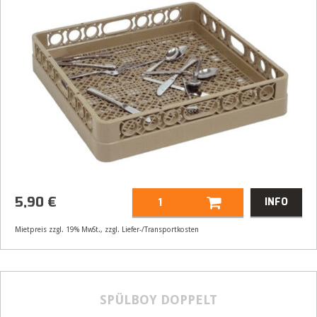
5,90
€
INFO
Mietpreis zzgl. 19% MwSt., zzgl. Liefer-/Transportkosten
Artikelnummer
61392
Größenangabe:
(H | B) 50 | 50 cm
5,90
€
SPÜLBOY DOPPELT